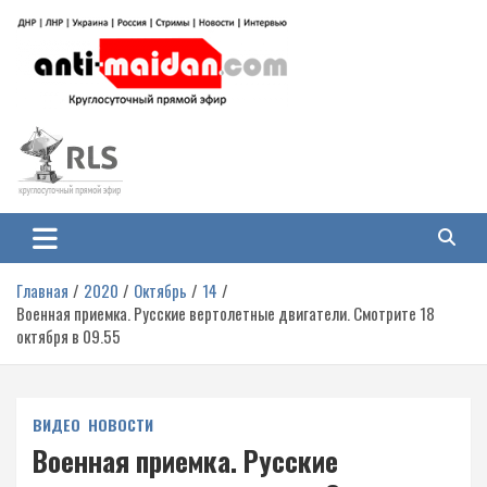
Перейти
к
содержимому
Антимайдан: Гражданская война
На сайте 'Антимайдан' вы найдете самые свежие новости и аналитику о
гражданской войне на Украине, включая события в Новороссии, ДНР,
на Украине
ЛНР и других регионах.
Главная
2020
Октябрь
14
Военная приемка. Русские вертолетные двигатели. Смотрите 18
октября в 09.55
ВИДЕО
НОВОСТИ
Военная приемка. Русские