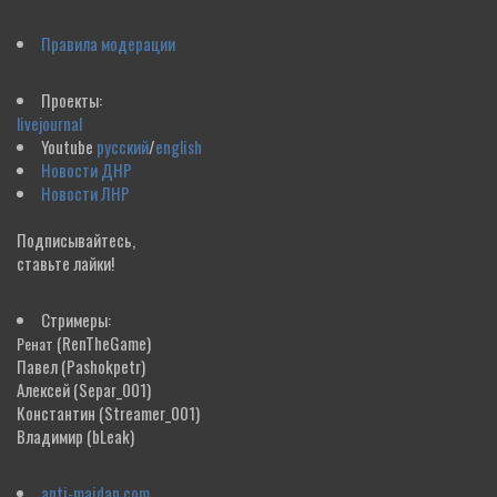
Правила модерации
Проекты:
livejournal
Youtube
русский
/
english
Новости ДНР
Новости ЛНР
Подписывайтесь,
ставьте лайки!
Стримеры:
(RenTheGame)
Ренат
Павел
(Pashokpetr)
Алексей
(Separ_001)
Константин
(Streamer_001)
Владимир
(bLeak)
anti-maidan.com