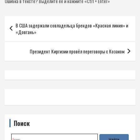
Ошибка в тексте?
Выделите её и нажмите «Ctrl + Enter»
Навигация
В США задержали совладельца брендов «Красная линия» и
по
«Довгань»
записям
Президент Киргизии провёл переговоры с Козаком
Поиск