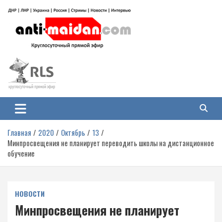
Перейти
к
содержимому
Антимайдан: Гражданская война
На сайте 'Антимайдан' вы найдете самые свежие новости и аналитику о
гражданской войне на Украине, включая события в Новороссии, ДНР,
на Украине
ЛНР и других регионах.
Главная
2020
Октябрь
13
Минпросвещения не планирует переводить школы на дистанционное
обучение
НОВОСТИ
Минпросвещения не планирует