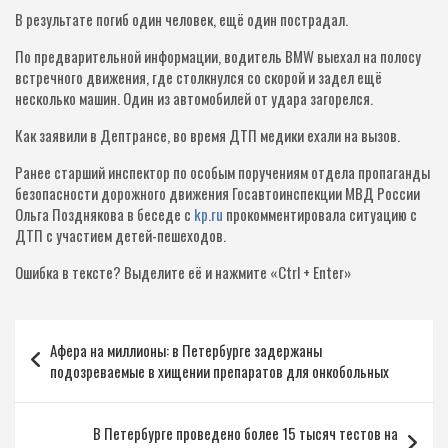
В результате погиб один человек, ещё один пострадал.
По предварительной информации, водитель BMW выехал на полосу
встречного движения, где столкнулся со скорой и задел ещё
несколько машин. Один из автомобилей от удара загорелся.
Как заявили в Дептрансе, во время ДТП медики ехали на вызов.
Ранее старший инспектор по особым поручениям отдела пропаганды
безопасности дорожного движения Госавтоинспекции МВД России
Ольга Позднякова в беседе с
kp.ru
прокомментировала ситуацию с
ДТП с участием детей-пешеходов.
Ошибка в тексте?
Выделите её и нажмите «Ctrl + Enter»
Навигация
Афера на миллионы: в Петербурге задержаны
по
подозреваемые в хищении препаратов для онкобольных
записям
В Петербурге проведено более 15 тысяч тестов на