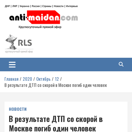
Перейти
к
содержимому
Антимайдан: Гражданская война
На сайте 'Антимайдан' вы найдете самые свежие новости и аналитику о
гражданской войне на Украине, включая события в Новороссии, ДНР,
на Украине
ЛНР и других регионах.
Главная
2020
Октябрь
12
В результате ДТП со скорой в Москве погиб один человек
НОВОСТИ
В результате ДТП со скорой в
Москве погиб один человек