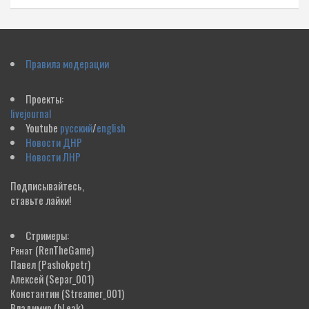
Правила модерации
Проекты:
livejournal
Youtube
русский
/
english
Новости ДНР
Новости ЛНР
Подписывайтесь,
ставьте лайки!
Стримеры:
(RenTheGame)
Ренат
Павел
(Pashokpetr)
Алексей
(Separ_001)
Константин
(Streamer_001)
Владимир
(bLeak)