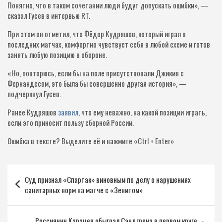
Понятно, что в таком сочетании люди будут допускать ошибки», —
сказал Гусев в интервью RT.
При этом он отметил, что Фёдор Кудряшов, который играл в
последних матчах, комфортно чувствует себя в любой схеме и готов
занять любую позицию в обороне.
«Но, повторюсь, если бы на поле присутствовали Джикия с
Фернандесом, это была бы совершенно другая история», —
подчеркнул Гусев.
Ранее Кудряшов
заявил
, что ему неважно, на какой позиции играть,
если это приносит пользу сборной России.
Ошибка в тексте?
Выделите её и нажмите «Ctrl + Enter»
Навигация
Суд признал «Спартак» виновным по делу о нарушениях
по
санитарных норм на матче с «Зенитом»
записям
Россиянин Карацев обыграл Сандгрена в первом круге