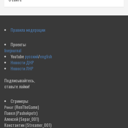
Правила модерации
Проекты:
livejournal
Youtube
русский
/
english
Новости ДНР
Новости ЛНР
Подписывайтесь,
ставьте лайки!
Стримеры:
(RenTheGame)
Ренат
Павел
(Pashokpetr)
Алексей
(Separ_001)
Константин
(Streamer_001)