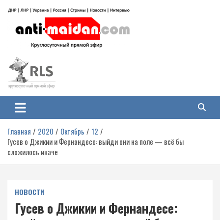
Перейти
к
содержимому
Антимайдан: Гражданская война
На сайте 'Антимайдан' вы найдете самые свежие новости и аналитику о
гражданской войне на Украине, включая события в Новороссии, ДНР,
на Украине
ЛНР и других регионах.
Главная
2020
Октябрь
12
Гусев о Джикии и Фернандесе: выйди они на поле — всё бы
сложилось иначе
НОВОСТИ
Гусев о Джикии и Фернандесе: