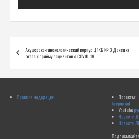
Навигация
Акушерско-гинекологический корпус ЦГКБ № 3 Донецка
по
готов к приёму пациентов с COVID-19
записям
Правила модерации
Проекты:
livejournal
Youtube
ру
Новости 
Новости Л
Подписывайте