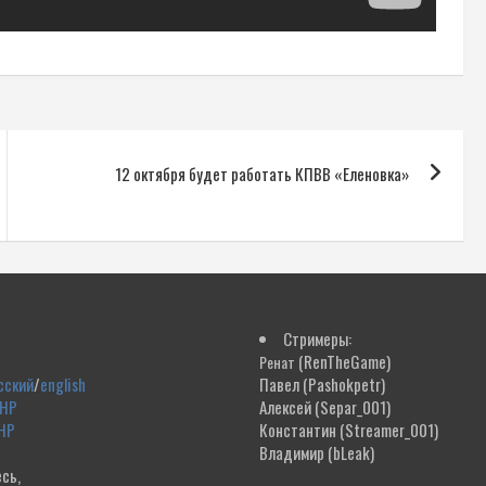
12 октября будет работать КПВВ «Еленовка»
Стримеры:
(RenTheGame)
Ренат
сский
/
english
Павел
(Pashokpetr)
ДНР
Алексей
(Separ_001)
НР
Константин
(Streamer_001)
Владимир
(bLeak)
сь,