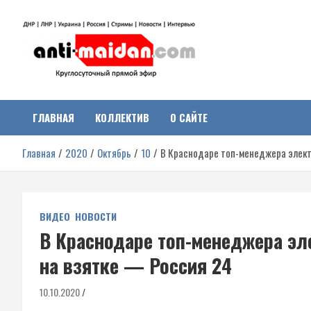
Перейти
к
содержимому
Антимайдан:
На сайте 'Антимайдан' вы найдете самые свежие новости и аналитик
о гражданской войне на Украине, включая события в Новороссии,
ДНР, ЛНР и других регионах.
ГЛАВНАЯ
КОЛЛЕКТИВ
О САЙТЕ
Гражданская война на
Главная
2020
Октябрь
10
В Краснодаре топ-менеджера элект
Украине
ВИДЕО
НОВОСТИ
В Краснодаре топ-менеджера эл
на взятке — Россия 24
10.10.2020