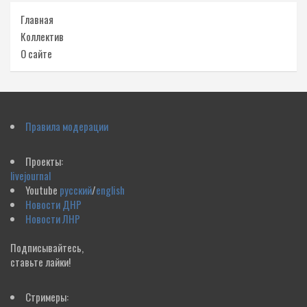
Главная
Коллектив
О сайте
Правила модерации
Проекты:
livejournal
Youtube
русский
/
english
Новости ДНР
Новости ЛНР
Подписывайтесь,
ставьте лайки!
Стримеры: