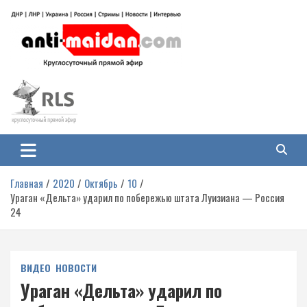
Перейти
к
содержимому
Антимайдан: Гражданская война
На сайте 'Антимайдан' вы найдете самые свежие новости и аналитику о
гражданской войне на Украине, включая события в Новороссии, ДНР,
на Украине
ЛНР и других регионах.
Главная
2020
Октябрь
10
Ураган «Дельта» ударил по побережью штата Луизиана — Россия
24
ВИДЕО
НОВОСТИ
Ураган «Дельта» ударил по