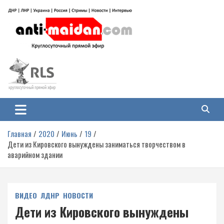
Перейти
к
содержимому
Антимайдан: Гражданская война
На сайте 'Антимайдан' вы найдете самые свежие новости и аналитику о
гражданской войне на Украине, включая события в Новороссии, ДНР,
на Украине
ЛНР и других регионах.
Главная
2020
Июнь
19
Дети из Кировского вынуждены заниматься творчеством в
аварийном здании
ВИДЕО
ЛДНР
НОВОСТИ
Дети из Кировского вынуждены