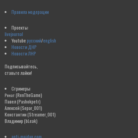
Правила модерации
Проекты:
livejournal
Youtube
русский
/
english
Новости ДНР
Новости ЛНР
Подписывайтесь,
ставьте лайки!
Стримеры:
(RenTheGame)
Ренат
Павел
(Pashokpetr)
Алексей
(Separ_001)
Константин
(Streamer_001)
Владимир
(bLeak)
anti-maidan.com