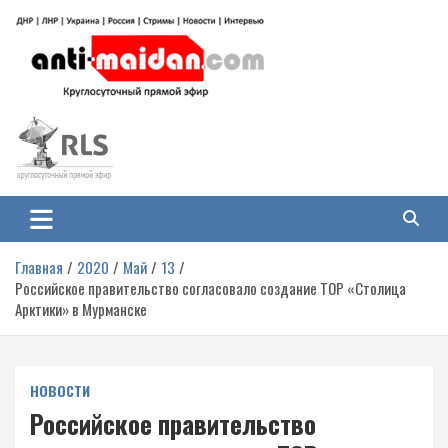
Перейти
к
содержимому
Антимайдан: Гражданская война
На сайте 'Антимайдан' вы найдете самые свежие новости и аналитику о
гражданской войне на Украине, включая события в Новороссии, ДНР,
на Украине
ЛНР и других регионах.
Главная
2020
Май
13
Российское правительство согласовало создание ТОР «Столица
Арктики» в Мурманске
НОВОСТИ
Российское правительство