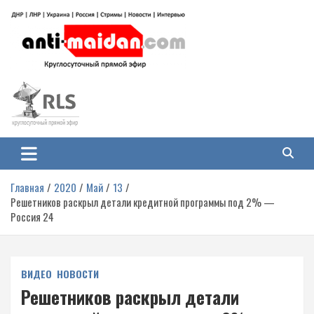
Перейти
к
содержимому
Антимайдан: Гражданская война
На сайте 'Антимайдан' вы найдете самые свежие новости и аналитику о
гражданской войне на Украине, включая события в Новороссии, ДНР,
на Украине
ЛНР и других регионах.
Главная
2020
Май
13
Решетников раскрыл детали кредитной программы под 2% —
Россия 24
ВИДЕО
НОВОСТИ
Решетников раскрыл детали