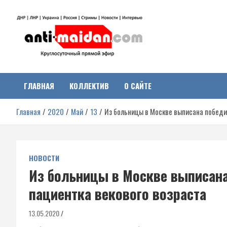
Перейти
к
содержимому
Антимайдан:
На сайте 'Антимайдан' вы найдете самые свежие новости и аналитик
о гражданской войне на Украине, включая события в Новороссии,
ДНР, ЛНР и других регионах.
ГЛАВНАЯ
КОЛЛЕКТИВ
О САЙТЕ
Гражданская война на
Главная
2020
Май
13
Из больницы в Москве выписана победи
Украине
НОВОСТИ
Из больницы в Москве выписан
пациентка векового возраста
13.05.2020