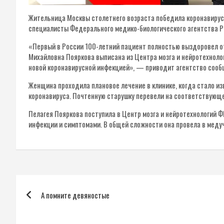
Жительница Москвы столетнего возраста победила коронавирус. 
специалисты Федерального медико-биологического агентства Р
«Первый в России 100-летний пациент полностью выздоровел от 
Михайловна Пояркова выписана из Центра мозга и нейротехнол
новой коронавирусной инфекцией», — приводит агентство сооб
Женщина проходила плановое лечение в клинике, когда стало из
коронавируса. Почтенную старушку перевели на соответствующе
Пелагея Пояркова поступила в Центр мозга и нейротехнологий
инфекции и симптомами. В общей сложности она провела в меду
Навигация
А помните девяностые
по