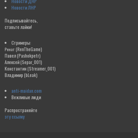
Новости ДНР
Новости ЛНР
Подписывайтесь,
ставьте лайки!
Стримеры:
(RenTheGame)
Ренат
Павел
(Pashokpetr)
Алексей
(Separ_001)
Константин
(Streamer_001)
Владимир
(bLeak)
anti-maidan.com
Вежливые люди
Распространяйте
эту ссылку