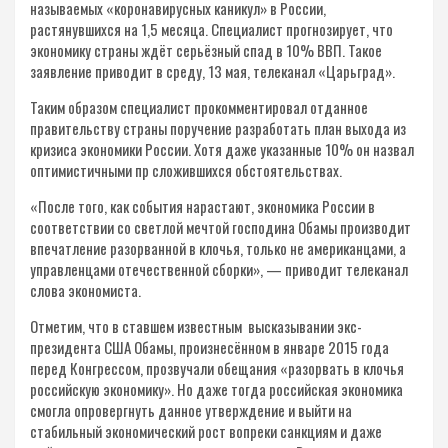
называемых «коронавирусных каникул» в России,
растянувшихся на 1,5 месяца. Специалист прогнозирует, что
экономику страны ждёт серьёзный спад в 10% ВВП. Такое
заявление приводит в среду, 13 мая, телеканал «Царьград».
Таким образом специалист прокомментировал отданное
правительству страны поручение разработать план выхода из
кризиса экономики России. Хотя даже указанные 10% он назвал
оптимистичными пр сложившихся обстоятельствах.
«После того, как события нарастают, экономика России в
соответствии со светлой мечтой господина Обамы производит
впечатление разорванной в клочья, только не американцами, а
управленцами отечественной сборки», — приводит телеканал
слова экономиста.
Отметим, что в ставшем известным высказывании экс-
президента США Обамы, произнесённом в январе 2015 года
перед Конгрессом, прозвучали обещания «разорвать в клочья
российскую экономику». Но даже тогда российская экономика
смогла опровергнуть данное утверждение и выйти на
стабильный экономический рост вопреки санкциям и даже