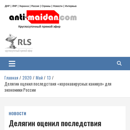
Перейти
к
содержимому
Антимайдан: Гражданская война
На сайте 'Антимайдан' вы найдете самые свежие новости и аналитику о
гражданской войне на Украине, включая события в Новороссии, ДНР,
на Украине
ЛНР и других регионах.
Главная
2020
Май
13
Делягин оценил последствия «коронавирусных каникул» для
экономики России
НОВОСТИ
Делягин оценил последствия