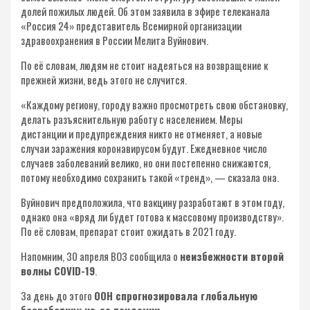
долей пожилых людей. Об этом заявила в эфире телеканала
«Россия 24» представитель Всемирной организации
здравоохранения в России Мелита Вуйнович.
По её словам, людям не стоит надеяться на возвращение к
прежней жизни, ведь этого не случится.
«Каждому региону, городу важно просмотреть свою обстановку,
делать разъяснительную работу с населением. Меры
дистанции и предупреждения никто не отменяет, а новые
случаи заражения коронавирусом будут. Ежедневное число
случаев заболеваний велико, но они постепенно снижаются,
потому необходимо сохранить такой «тренд», — сказала она.
Вуйнович предположила, что вакцину разработают в этом году,
однако она «вряд ли будет готова к массовому производству».
По её словам, препарат стоит ожидать в 2021 году.
Напомним, 30 апреля ВОЗ сообщила о
неизбежности второй
волны COVID-19
.
За день до этого
ООН спрогнозировала глобальную
безработицу из-за пандемии
.