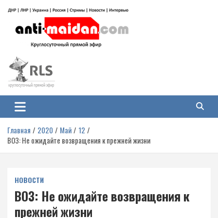
Перейти
к
содержимому
Антимайдан: Гражданская война
На сайте 'Антимайдан' вы найдете самые свежие новости и аналитику о
гражданской войне на Украине, включая события в Новороссии, ДНР,
на Украине
ЛНР и других регионах.
Главная
2020
Май
12
ВОЗ: Не ожидайте возвращения к прежней жизни
НОВОСТИ
ВОЗ: Не ожидайте возвращения к
прежней жизни