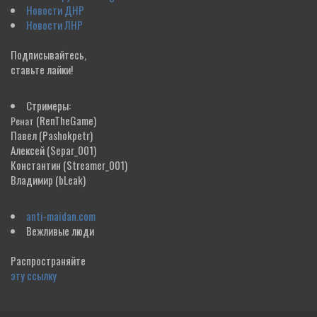
Новости ДНР
Новости ЛНР
Подписывайтесь,
ставьте лайки!
Стримеры:
(RenTheGame)
Ренат
Павел
(Pashokpetr)
Алексей
(Separ_001)
Константин
(Streamer_001)
Владимир
(bLeak)
anti-maidan.com
Вежливые люди
Распространяйте
эту ссылку