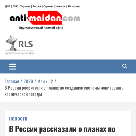
Перейти
к
содержимому
Антимайдан: Гражданская война
На сайте 'Антимайдан' вы найдете самые свежие новости и аналитику о
гражданской войне на Украине, включая события в Новороссии, ДНР,
на Украине
ЛНР и других регионах.
Главная
2020
Май
12
В России рассказали о планах по созданию системы мониторинга
космической погоды
НОВОСТИ
В России рассказали о планах по