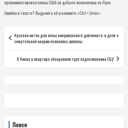
прокомментировал планы США по добыче ископаемых на Луне.
Ошибка в тексте?
Выделите её и нажмите «Ctrl + Enter»
Навигация
Красная метка для жены американского дипломата: в деле о
по
смертельной аварии появились шпионы
записям
В Киеве в квартире обнаружили труп подполковника СБУ
Поиск