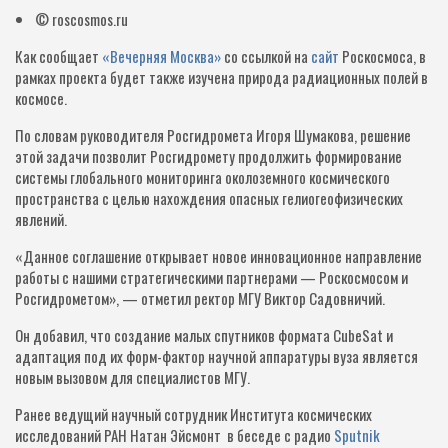
© roscosmos.ru
Как сообщает
«Вечерняя Москва»
со ссылкой на
сайт
Роскосмоса, в
рамках проекта будет также изучена природа радиационных полей в
космосе.
По словам руководителя Росгидромета Игоря Шумакова, решение
этой задачи позволит Росгидромету продолжить формирование
системы глобального мониторинга околоземного космического
пространства с целью нахождения опасных гелиогеофизических
явлений.
«Данное соглашение открывает новое инновационное направление
работы с нашими стратегическими партнерами — Роскосмосом и
Росгидрометом», — отметил ректор МГУ Виктор Садовничий.
Он добавил, что создание малых спутников формата CubeSat и
адаптация под их форм-фактор научной аппаратуры вуза является
новым вызовом для специалистов МГУ.
Ранее ведущий научный сотрудник Института космических
исследований РАН Натан Эйсмонт в беседе с радио
Sputnik