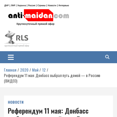
Перейти
к
содержимому
Антимайдан: Гражданская война
На сайте 'Антимайдан' вы найдете самые свежие новости и аналитику о
гражданской войне на Украине, включая события в Новороссии, ДНР,
на Украине
ЛНР и других регионах.
Главная
2020
Май
12
Референдум 11 мая: Донбасс выбрал путь домой — в Россию
(ВИДЕО)
НОВОСТИ
Референдум 11 мая: Донбасс