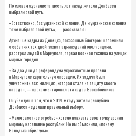
По словам журналиста, шесть лет назад жители Донбасса
выбрали свой путь.
«Естественно, без украинской колонии. Да и украинская колония
тоже выбрала свой путь», — рассказал он.
Архивные кадры из Донецка, показанные блогером, напомнили
о событиях тех дней: захват админзданий ополченцами,
расстрел людей в Мариуполе, первая военная техника на улицах
мирных городов.
«За два дня до референдума укроживотные провели
в Мариуполе карательную операцию. Их задача была
уничтожить всю милицию, которая стала на защиту своего
народа», — прокомментировал эти кадры Воскобойников.
Он убеждён в том, что в 2014-м году жители республик
Донбасса «сделали правильный выбор».
«Малограмотное отребье» хотело навязать свою точку зрения
мирному населению республик. Но им объяснили, «почему
Володька сбрил усы».