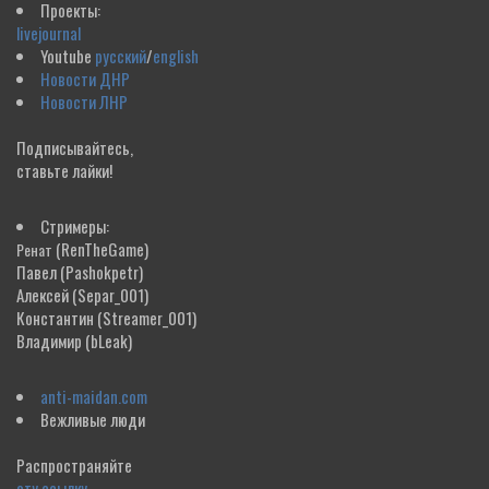
Проекты:
livejournal
Youtube
русский
/
english
Новости ДНР
Новости ЛНР
Подписывайтесь,
ставьте лайки!
Стримеры:
(RenTheGame)
Ренат
Павел
(Pashokpetr)
Алексей
(Separ_001)
Константин
(Streamer_001)
Владимир
(bLeak)
anti-maidan.com
Вежливые люди
Распространяйте
эту ссылку