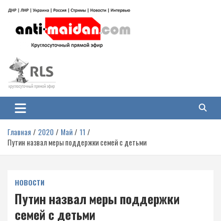
Перейти
к
содержимому
Антимайдан: Гражданская война
На сайте 'Антимайдан' вы найдете самые свежие новости и аналитику о
гражданской войне на Украине, включая события в Новороссии, ДНР,
на Украине
ЛНР и других регионах.
Главная
2020
Май
11
Путин назвал меры поддержки семей с детьми
НОВОСТИ
Путин назвал меры поддержки
семей с детьми