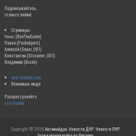
Подписывайтесь,
ставьте лайки!
Стримеры:
(RenTheGame)
Ренат
Павел
(Pashokpetr)
Алексей
(Separ_001)
Константин
(Streamer_001)
Владимир
(bLeak)
anti-maidan.com
Вежливые люди
Распространяйте
эту ссылку
Copyright © 2026
Антимайдан. Новости ДНР. Новости ЛНР.
Гражданская война на Украине.