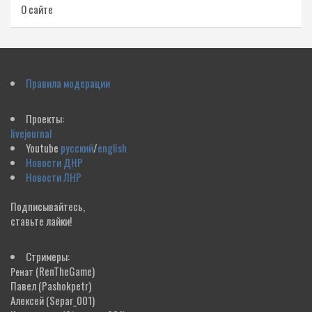
О сайте
Правила модерации
Проекты:
livejournal
Youtube
русский
/
english
Новости ДНР
Новости ЛНР
Подписывайтесь,
ставьте лайки!
Стримеры:
(RenTheGame)
Ренат
Павел
(Pashokpetr)
Алексей
(Separ_001)