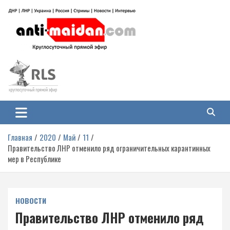
Перейти
к
содержимому
Антимайдан: Гражданская война
На сайте 'Антимайдан' вы найдете самые свежие новости и аналитику о
гражданской войне на Украине, включая события в Новороссии, ДНР,
на Украине
ЛНР и других регионах.
Главная
2020
Май
11
Правительство ЛНР отменило ряд ограничительных карантинных
мер в Республике
НОВОСТИ
Правительство ЛНР отменило ряд