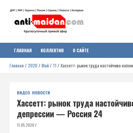
Перейти
к
содержимому
Антимайдан:
На сайте 'Антимайдан' вы найдете самые свежие новости и аналитик
о гражданской войне на Украине, включая события в Новороссии,
ДНР, ЛНР и других регионах.
ГЛАВНАЯ
КОЛЛЕКТИВ
О САЙТЕ
Гражданская война на
Главная
2020
Май
11
Хассетт: рынок труда настойчиво напо
Украине
ВИДЕО
НОВОСТИ
Хассетт: рынок труда настойчив
депрессии — Россия 24
11.05.2020