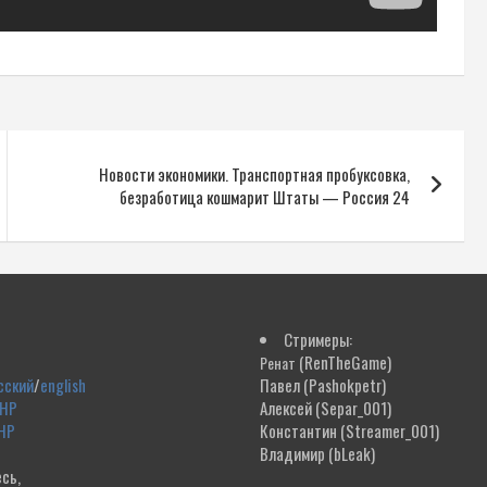
Новости экономики. Транспортная пробуксовка,
безработица кошмарит Штаты — Россия 24
Стримеры:
(RenTheGame)
Ренат
сский
/
english
Павел
(Pashokpetr)
ДНР
Алексей
(Separ_001)
НР
Константин
(Streamer_001)
Владимир
(bLeak)
сь,