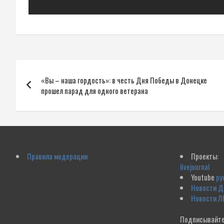
Навигация
«Вы – наша гордость»: в честь Дня Победы в Донецке
по
прошел парад для одного ветерана
записям
Правила модерации
Проекты:
livejournal
Youtube
ру
Новости 
Новости Л
Подписывайте