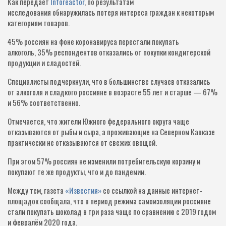
Как передаёт
Inforeactor
, по результатам
исследования обнаружилась потеря интереса граждан к некоторым
категориям товаров.
45% россиян на фоне коронавируса перестали покупать
алкоголь, 35% респондентов отказались от покупки кондитерской
продукции и сладостей.
Специалисты подчеркнули, что в большинстве случаев отказались
от алкоголя и сладкого россияне в возрасте 55 лет и старше — 67%
и 56% соответственно.
Отмечается, что жители Южного федерального округа чаще
отказываются от рыбы и сыра, а проживающие на Северном Кавказе
практически не отказываются от свежих овощей.
При этом 57% россиян не изменили потребительскую корзину и
покупают те же продукты, что и до пандемии.
Между тем, газета
«Известия»
со ссылкой на данные интернет-
площадок сообщала, что в период режима самоизоляции россияне
стали покупать шоколад в три раза чаще по сравнению с 2019 годом
и февралём 2020 года.