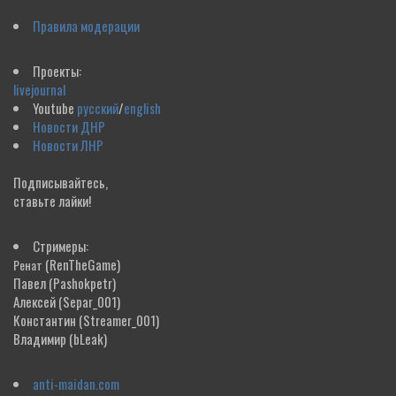
Правила модерации
Проекты:
livejournal
Youtube
русский
/
english
Новости ДНР
Новости ЛНР
Подписывайтесь,
ставьте лайки!
Стримеры:
(RenTheGame)
Ренат
Павел
(Pashokpetr)
Алексей
(Separ_001)
Константин
(Streamer_001)
Владимир
(bLeak)
anti-maidan.com