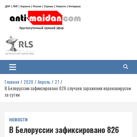
Перейти
к
содержимому
Антимайдан: Гражданская война
На сайте 'Антимайдан' вы найдете самые свежие новости и аналитику о
гражданской войне на Украине, включая события в Новороссии, ДНР,
на Украине
ЛНР и других регионах.
Главная
2020
Апрель
27
В Белоруссии зафиксировано 826 случаев заражения коронавирусом
за сутки
НОВОСТИ
В Белоруссии зафиксировано 826