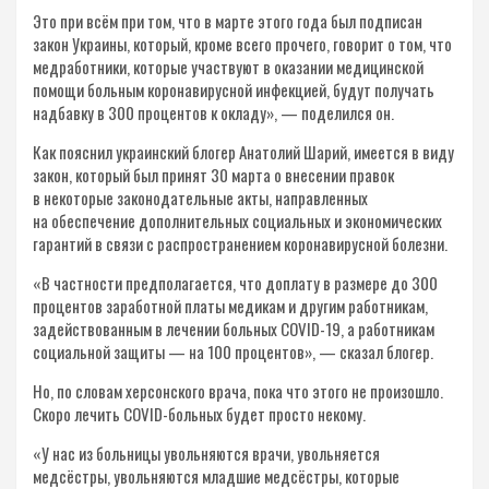
Это при всём при том, что в марте этого года был подписан
закон Украины, который, кроме всего прочего, говорит о том, что
медработники, которые участвуют в оказании медицинской
помощи больным коронавирусной инфекцией, будут получать
надбавку в 300 процентов к окладу», — поделился он.
Как пояснил украинский блогер Анатолий Шарий, имеется в виду
закон, который был принят 30 марта о внесении правок
в некоторые законодательные акты, направленных
на обеспечение дополнительных социальных и экономических
гарантий в связи с распространением коронавирусной болезни.
«В частности предполагается, что доплату в размере до 300
процентов заработной платы медикам и другим работникам,
задействованным в лечении больных COVID-19, а работникам
социальной защиты — на 100 процентов», — сказал блогер.
Но, по словам херсонского врача, пока что этого не произошло.
Скоро лечить COVID-больных будет просто некому.
«У нас из больницы увольняются врачи, увольняется
медсёстры, увольняются младшие медсёстры, которые