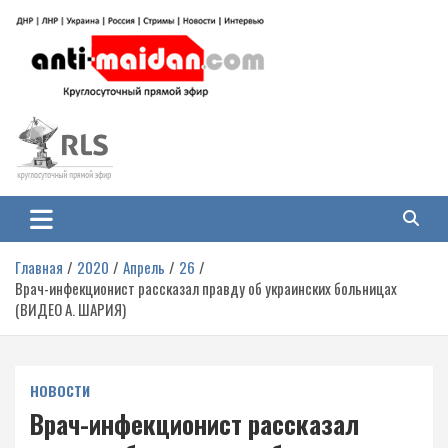
Перейти
к
содержимому
Антимайдан: Гражданская война
На сайте 'Антимайдан' вы найдете самые свежие новости и аналитику о
гражданской войне на Украине, включая события в Новороссии, ДНР,
на Украине
ЛНР и других регионах.
Главная
2020
Апрель
26
Врач-инфекционист рассказал правду об украинских больницах
(ВИДЕО А. ШАРИЯ)
НОВОСТИ
Врач-инфекционист рассказал