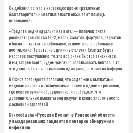
Он добавил то, что в настоящее время «различные
благотворители и местные власти оказывают помощь
их больнице».
«Средств индивидуальной защиты — шапочек, очков,
респираторов класса FFP2, масок, халатов, фартуков, перчаток
и бахил — хватит на небольшое, относительно небольшое
поступление. То есть, на единичные случаи. Если же будет
массовое поступление, то это всё очень быстро закончится,
и мы, скорее всего, будем усиленно использовать повторно то,
что должно быть использовано один раз», — отметил Алфёров.
В Офисе президента пояснили, что задержки с выплатами
медикам связаны с техническими сбоями в одном из регионов,
где перезагружали оборудование, и пообещали, что
дополнительные выплаты они получат в конце апреля вместе
с основной зарплатой.
Как сообщала
«Русская Весна»
,
в Ровенской области
у выздоровевших пациентов повторно обнаружили
инфекцию
.