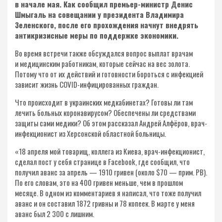
в начале мая. Как сообщил премьер-министр Денис
Шмыгаль на совещании у президента Владимира
Зеленского, после его прохождения начнут внедрять
антикризисные меры по поддержке экономики.
Во время встречи также обсуждался вопрос выплат врачам
и медицинским работникам, которые сейчас на вес золота.
Потому что от их действий и готовности бороться с инфекцией
зависит жизнь COVID-инфицированных граждан.
Что происходит в украинских медкабинетах? Готовы ли там
лечить больных коронавирусом? Обеспечены ли средствами
защиты сами медики? Об этом рассказал Андрей Алфёров, врач-
инфекционист из Херсонской областной больницы.
«18 апреля мой товарищ, коллега из Киева, врач-инфекционист,
сделал пост у себя странице в Facebook, где сообщил, что
получил аванс за апрель — 1910 гривен (около $70 — прим. РВ).
По его словам, это на 400 гривен меньше, чем в прошлом
месяце. В одном из комментариев я написал, что тоже получил
аванс и он составил 1872 гривны и 78 копеек. В марте у меня
аванс был 2 300 с лишним.