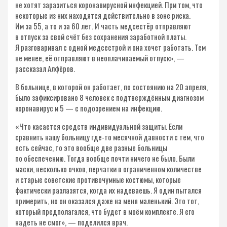
не хотят заразиться коронавирусной инфекцией. При том, что
некоторые из них находятся действительно в зоне риска.
Им за 55, а то и за 60 лет. И часть медсестёр отправляют
в отпуск за свой счёт без сохранения заработной платы.
Я разговаривал с одной медсестрой и она хочет работать. Тем
не менее, её отправляют в неоплачиваемый отпуск», —
рассказал Алфёров.
В больнице, в которой он работает, по состоянию на 20 апреля,
было зафиксировано 8 человек с подтверждённым диагнозом
коронавирус и 5 — с подозрением на инфекцию.
«Что касается средств индивидуальной защиты. Если
сравнить нашу больницу где-то месячной давности с тем, что
есть сейчас, то это вообще две разные больницы
по обеспечению. Тогда вообще почти ничего не было. Были
маски, несколько очков, перчатки в ограниченном количестве
и старые советские противочумные костюмы, которые
фактически разлазятся, когда их надеваешь. Я один пытался
примерить, но он оказался даже на меня маленький. Это тот,
который предполагался, что будет в моём комплекте. Я его
надеть не смог», — поделился врач.