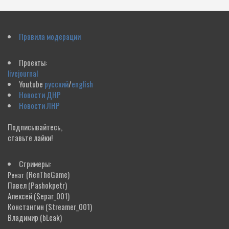
Правила модерации
Проекты:
livejournal
Youtube
русский
/
english
Новости ДНР
Новости ЛНР
Подписывайтесь,
ставьте лайки!
Стримеры:
(RenTheGame)
Ренат
Павел
(Pashokpetr)
Алексей
(Separ_001)
Константин
(Streamer_001)
Владимир
(bLeak)