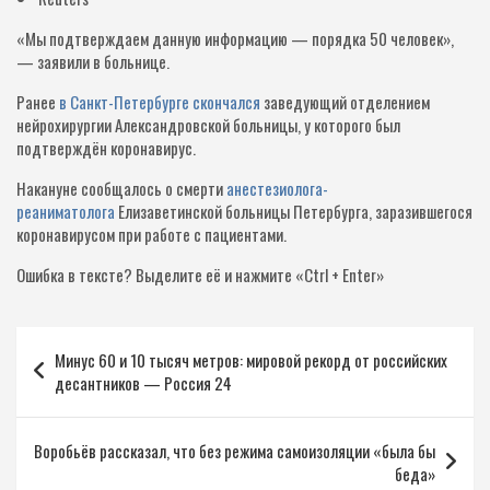
«Мы подтверждаем данную информацию — порядка 50 человек»,
— заявили в больнице.
Ранее
в Санкт-Петербурге скончался
заведующий отделением
нейрохирургии Александровской больницы, у которого был
подтверждён коронавирус.
Накануне сообщалось о смерти
анестезиолога-
реаниматолога
Елизаветинской больницы Петербурга, заразившегося
коронавирусом при работе с пациентами.
Ошибка в тексте?
Выделите её и нажмите «Ctrl + Enter»
Навигация
Минус 60 и 10 тысяч метров: мировой рекорд от российских
по
десантников — Россия 24
записям
Воробьёв рассказал, что без режима самоизоляции «была бы
беда»