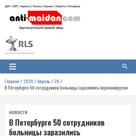
Перейти
к
содержимому
Антимайдан: Гражданская война
На сайте 'Антимайдан' вы найдете самые свежие новости и аналитику о
гражданской войне на Украине, включая события в Новороссии, ДНР,
на Украине
ЛНР и других регионах.
Главная
2020
Апрель
26
В Петербурге 50 сотрудников больницы заразились коронавирусом
НОВОСТИ
В Петербурге 50 сотрудников
больницы заразились