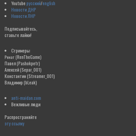
Youtube
русский
/
english
Новости ДНР
Новости ЛНР
Подписывайтесь,
ставьте лайки!
Стримеры:
(RenTheGame)
Ренат
Павел
(Pashokpetr)
Алексей
(Separ_001)
Константин
(Streamer_001)
Владимир
(bLeak)
anti-maidan.com
Вежливые люди
Распространяйте
эту ссылку