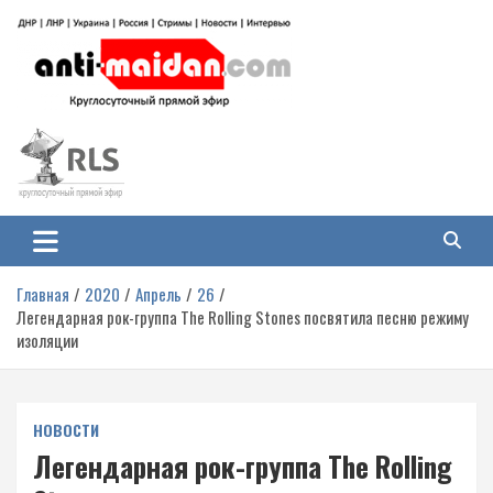
Перейти
к
содержимому
Антимайдан: Гражданская война
На сайте 'Антимайдан' вы найдете самые свежие новости и аналитику о
гражданской войне на Украине, включая события в Новороссии, ДНР,
на Украине
ЛНР и других регионах.
Главная
2020
Апрель
26
Легендарная рок-группа The Rolling Stones посвятила песню режиму
изоляции
НОВОСТИ
Легендарная рок-группа The Rolling