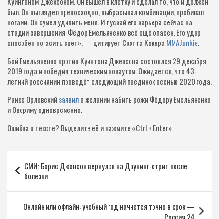
Куинтоном Джексоном. Он вышел в клетку и сделал то, что и должен
был. Он выглядел превосходно, выбрасывал комбинации, пробивал
ногами. Он сумел удивить меня. И пускай его карьера сейчас на
стадии завершения, Фёдор Емельяненко всё ещё опасен. Его удар
способен погасить свет», — цитирует Скотта Кокера
MMAJunkie
.
Бой Емельяненко против Куинтона Джексона состоялся 29 декабря
2019 года и победил техническим нокаутом. Ожидается, что 43-
летний россиянин проведёт следующий поединок осенью 2020 года.
Ранее Орловский
заявил
о желании набить рожи Фёдору Емельяненко
и Овериму одновременно.
Ошибка в тексте?
Выделите её и нажмите «Ctrl + Enter»
Навигация
СМИ: Борис Джонсон вернулся на Даунинг-стрит после
по
болезни
записям
Онлайн или офлайн: учебный год начнется точно в срок —
Россия 24