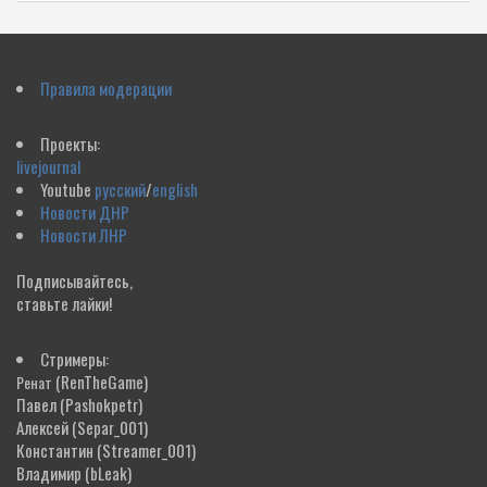
Правила модерации
Проекты:
livejournal
Youtube
русский
/
english
Новости ДНР
Новости ЛНР
Подписывайтесь,
ставьте лайки!
Стримеры:
(RenTheGame)
Ренат
Павел
(Pashokpetr)
Алексей
(Separ_001)
Константин
(Streamer_001)
Владимир
(bLeak)