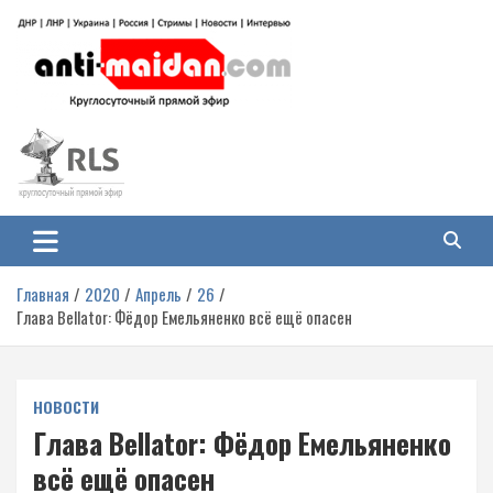
Перейти
к
содержимому
Антимайдан: Гражданская война
На сайте 'Антимайдан' вы найдете самые свежие новости и аналитику о
гражданской войне на Украине, включая события в Новороссии, ДНР,
на Украине
ЛНР и других регионах.
Главная
2020
Апрель
26
Глава Bellator: Фёдор Емельяненко всё ещё опасен
НОВОСТИ
Глава Bellator: Фёдор Емельяненко
всё ещё опасен