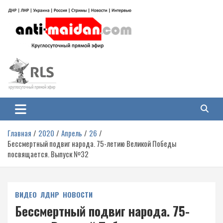
Перейти
к
содержимому
Антимайдан: Гражданская война
На сайте 'Антимайдан' вы найдете самые свежие новости и аналитику о
гражданской войне на Украине, включая события в Новороссии, ДНР,
на Украине
ЛНР и других регионах.
Главная
2020
Апрель
26
Бессмертный подвиг народа. 75-летию Великой Победы
посвящается. Выпуск №32
ВИДЕО
ЛДНР
НОВОСТИ
Бессмертный подвиг народа. 75-