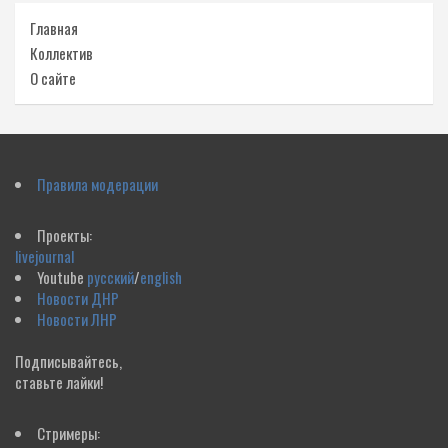
Главная
Коллектив
О сайте
Правила модерации
Проекты:
livejournal
Youtube
русский
/
english
Новости ДНР
Новости ЛНР
Подписывайтесь,
ставьте лайки!
Стримеры: