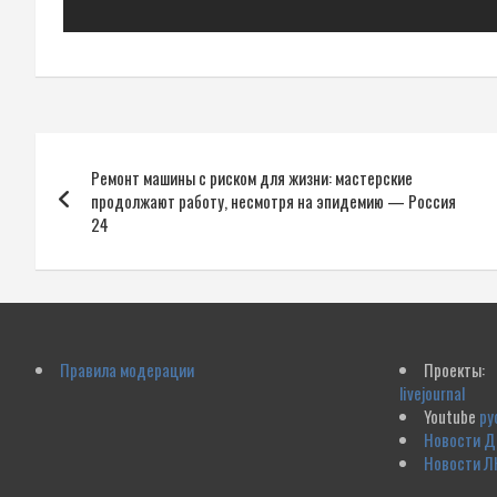
Навигация
Ремонт машины с риском для жизни: мастерские
по
продолжают работу, несмотря на эпидемию — Россия
24
записям
Правила модерации
Проекты:
livejournal
Youtube
ру
Новости 
Новости Л