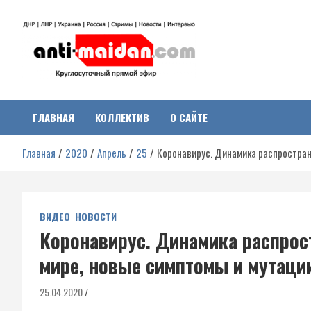
Перейти
к
содержимому
Антимайдан:
На сайте 'Антимайдан' вы найдете самые свежие новости и аналитик
о гражданской войне на Украине, включая события в Новороссии,
ДНР, ЛНР и других регионах.
ГЛАВНАЯ
КОЛЛЕКТИВ
О САЙТЕ
Гражданская война на
Главная
2020
Апрель
25
Коронавирус. Динамика распростране
Украине
ВИДЕО
НОВОСТИ
Коронавирус. Динамика распрост
мире, новые симптомы и мутаци
25.04.2020