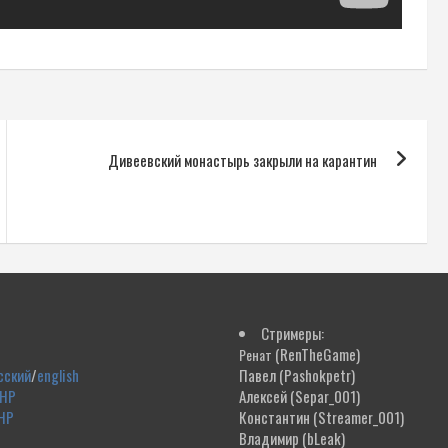
Дивеевский монастырь закрыли на карантин
Стримеры:
(RenTheGame)
Ренат
сский
/
english
Павел
(Pashokpetr)
ДНР
Алексей
(Separ_001)
НР
Константин
(Streamer_001)
Владимир
(bLeak)