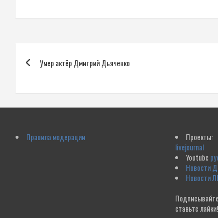
Навигация
Умер актёр Дмитрий Дьяченко
по
записям
Правила модерации
Проекты:
livejournal
Youtube
ру
Новости 
Новости Л
Подписывайте
ставьте лайки