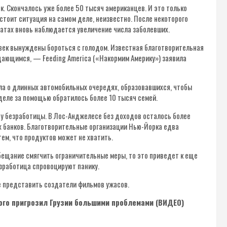
. Скончалось уже более 50 тысяч американцев. И это только
тоит ситуация на самом деле, неизвестно. После некоторого
атах вновь наблюдается увеличение числа заболевших.
овек вынуждены бороться с голодом. Известная благотворительная
дающимся, — Feeding America («Накормим Америку») заявила
ла о длинных автомобильных очередях, образовавшихся, чтобы
деле за помощью обратилось более 10 тысяч семей.
ту безработицы. В Лос-Анджелесе без доходов осталось более
 банков. Благотворительные организации Нью-Йорка едва
ем, что продуктов может не хватить.
ещание смягчить ограничительные меры, то это приведет к еще
езработица спровоцируют панику.
е представить создатели фильмов ужасов.
кого пригрозил Грузии большими проблемами (ВИДЕО)