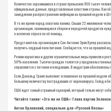
Количество заразившихся в стране превысило 850 тысяч человек
официальные данные, представленные властями страны. Как обс
замедления распространения инфекции на прошлой неделе в Шт
В то же время народ охватила паника. Свыше 22 миллионов чел
организация, занимающихся сбором и передачей продуктов нуж
о всплеске спроса на её помощь.
Представитель организации в Сан-Антонио Эрик Купер рассказа
получить скудный паек питания. Сообщается, что на прошлой не
Режим карантина и другие ограничительные меры привели к рос
50% населения. Тысячи граждан толпятся у продовольственных
справляются с потоком оголодавших. В индустрии обеспокоены т
Если Дональд Трамп выполнит оглашенное на прошлой неделе об
большему количеству пострадавших от коронавируса. Голод и б
США ждет самый страшный сценарий, который только могут себ
Читайте также: «Это же не США»: Глава партии Зеленс
Антон Орловский, специально для «Русской Весны»