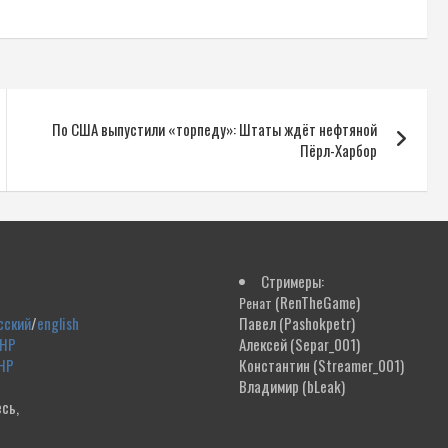
По США выпустили «торпеду»: Штаты ждёт нефтяной
Пёрл-Харбор
Стримеры:
(RenTheGame)
Ренат
сский
/
english
Павел
(Pashokpetr)
ДНР
Алексей
(Separ_001)
НР
Константин
(Streamer_001)
Владимир
(bLeak)
сь,
!