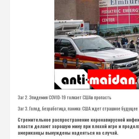
Заг 2. Эпидемия COVID-19 толкает СШАв пропасть
Заг 3. Голод, безработица, паника: США ждет страшное будущее
Стремительное распространение коронавирусной инфекц
власти делают хорошую мину при плохой игре и продол
американцы вынуждены надеяться на случай.