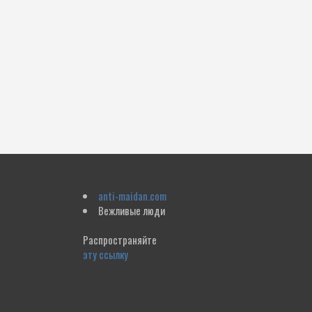
anti-maidan.com
Вежливые люди
Распространяйте
эту ссылку