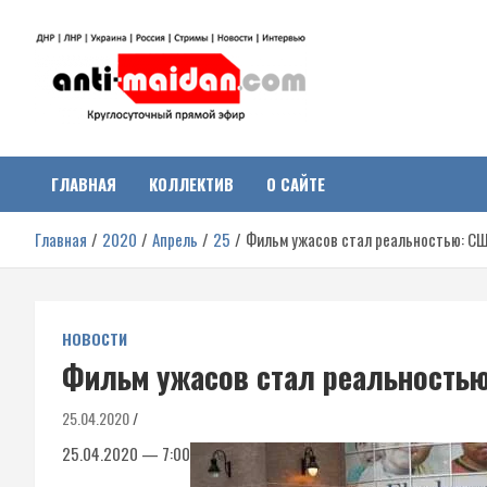
Перейти
к
содержимому
Антимайдан:
На сайте 'Антимайдан' вы найдете самые свежие новости и аналитик
о гражданской войне на Украине, включая события в Новороссии,
ДНР, ЛНР и других регионах.
ГЛАВНАЯ
КОЛЛЕКТИВ
О САЙТЕ
Гражданская война на
Главная
2020
Апрель
25
Фильм ужасов стал реальностью: СШ
Украине
НОВОСТИ
Фильм ужасов стал реальностью
25.04.2020
25.04.2020 — 7:00