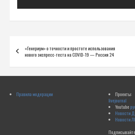
Навигация
«Генериум» о точности и простоте использования
по
нового экспресс-теста на COVID-19 — Россия 24
записям
Правила модерации
Проекты:
livejournal
Youtube
ру
Новости 
Новости Л
Подписывайте