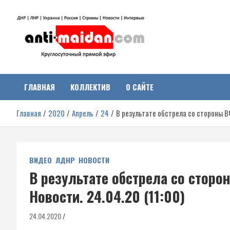
Перейти
к
содержимому
Антимайдан:
На сайте 'Антимайдан' вы найдете самые свежие новости и аналитик
о гражданской войне на Украине, включая события в Новороссии,
ДНР, ЛНР и других регионах.
ГЛАВНАЯ
КОЛЛЕКТИВ
О САЙТЕ
Гражданская война на
Главная
2020
Апрель
24
В результате обстрела со стороны ВФ
Украине
ВИДЕО
ЛДНР
НОВОСТИ
В результате обстрела со сторо
Новости. 24.04.20 (11:00)
24.04.2020