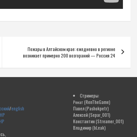
Пожары в Алтайском крае: ежедневно в регионе
возникает примерно 200 возгораний — Россия 24
Стримеры:
(RenTheGame)
Ренат
сский
/
english
Павел
(Pashokpetr)
ДНР
Алексей
(Separ_001)
НР
Константин
(Streamer_001)
Владимир
(bLeak)
сь,