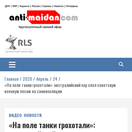
Перейти
к
содержимому
Антимайдан: Гражданская война
На сайте 'Антимайдан' вы найдете самые свежие новости и аналитику о
гражданской войне на Украине, включая события в Новороссии, ДНР,
на Украине
ЛНР и других регионах.
Главная
2020
Апрель
24
«На поле танки грохотали»: австралийский хор спел советскую
военную песню на самоизоляции
ВИДЕО
НОВОСТИ
«На поле танки грохотали»: