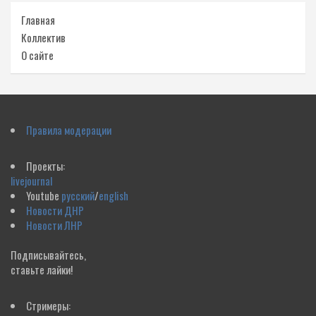
Главная
Коллектив
О сайте
Правила модерации
Проекты:
livejournal
Youtube
русский
/
english
Новости ДНР
Новости ЛНР
Подписывайтесь,
ставьте лайки!
Стримеры: