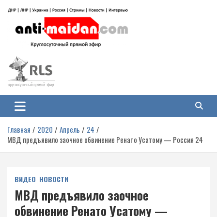
Перейти
к
содержимому
Антимайдан: Гражданская война
На сайте 'Антимайдан' вы найдете самые свежие новости и аналитику о
гражданской войне на Украине, включая события в Новороссии, ДНР,
на Украине
ЛНР и других регионах.
Главная
2020
Апрель
24
МВД предъявило заочное обвинение Ренато Усатому — Россия 24
ВИДЕО
НОВОСТИ
МВД предъявило заочное
обвинение Ренато Усатому —