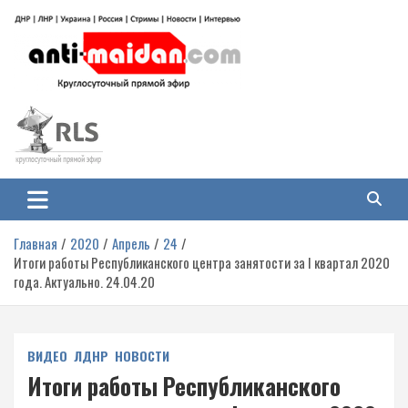
Перейти
к
содержимому
Антимайдан: Гражданская война
На сайте 'Антимайдан' вы найдете самые свежие новости и аналитику о
гражданской войне на Украине, включая события в Новороссии, ДНР,
на Украине
ЛНР и других регионах.
Главная
2020
Апрель
24
Итоги работы Республиканского центра занятости за I квартал 2020
года. Актуально. 24.04.20
ВИДЕО
ЛДНР
НОВОСТИ
Итоги работы Республиканского