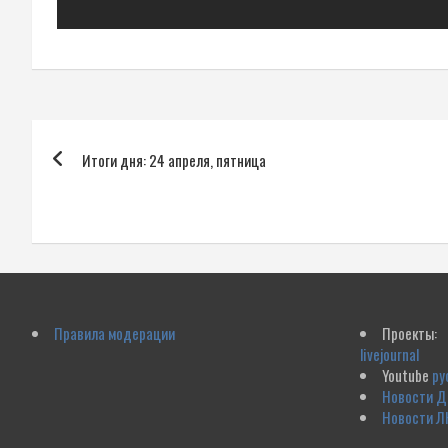
Навигация
Итоги дня: 24 апреля, пятница
по
записям
Правила модерации
Проекты:
livejournal
Youtube
ру
Новости 
Новости Л