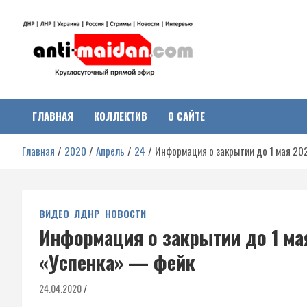
Перейти
к
содержимому
Антимайдан:
На сайте 'Антимайдан' вы найдете самые свежие новости и аналитик
о гражданской войне на Украине, включая события в Новороссии,
ДНР, ЛНР и других регионах.
ГЛАВНАЯ
КОЛЛЕКТИВ
О САЙТЕ
Гражданская война на
Главная
2020
Апрель
24
Информация о закрытии до 1 мая 20
Украине
ВИДЕО
ЛДНР
НОВОСТИ
Информация о закрытии до 1 ма
«Успенка» — фейк
24.04.2020