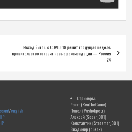
Исход битвы с COVID-19 решит грядущая неделя:
правительство готовит новые рекомендации — Россия
24
Стримеры:
(RenTheGame)
Ренат
сский
/
english
Павел
(Pashokpetr)
ДНР
Алексей
(Separ_001)
НР
Константин
(Streamer_001)
Владимир
(bLeak)