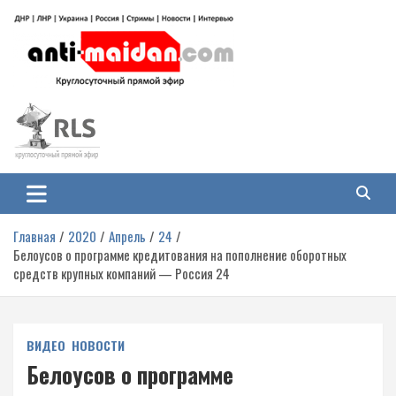
Перейти
к
содержимому
Антимайдан: Гражданская война
На сайте 'Антимайдан' вы найдете самые свежие новости и аналитику о
гражданской войне на Украине, включая события в Новороссии, ДНР,
на Украине
ЛНР и других регионах.
Главная
2020
Апрель
24
Белоусов о программе кредитования на пополнение оборотных
средств крупных компаний — Россия 24
ВИДЕО
НОВОСТИ
Белоусов о программе