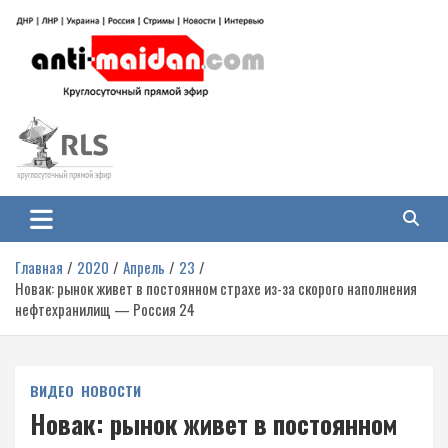
Перейти
к
содержимому
Антимайдан: Гражданская война
На сайте 'Антимайдан' вы найдете самые свежие новости и аналитику о
гражданской войне на Украине, включая события в Новороссии, ДНР,
на Украине
ЛНР и других регионах.
Главная
2020
Апрель
23
Новак: рынок живет в постоянном страхе из-за скорого наполнения
нефтехранилищ — Россия 24
ВИДЕО
НОВОСТИ
Новак: рынок живет в постоянном