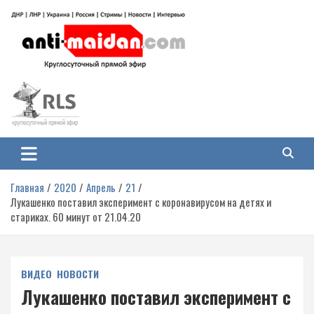
Перейти
к
содержимому
Антимайдан: Гражданская война
На сайте 'Антимайдан' вы найдете самые свежие новости и аналитику о
гражданской войне на Украине, включая события в Новороссии, ДНР,
на Украине
ЛНР и других регионах.
Главная
2020
Апрель
21
Лукашенко поставил эксперимент с коронавирусом на детях и
стариках. 60 минут от 21.04.20
ВИДЕО
НОВОСТИ
Лукашенко поставил эксперимент с