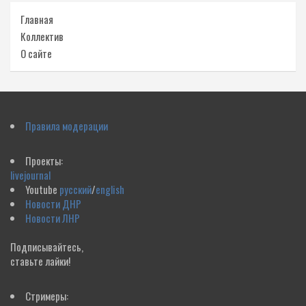
Главная
Коллектив
О сайте
Правила модерации
Проекты:
livejournal
Youtube
русский
/
english
Новости ДНР
Новости ЛНР
Подписывайтесь,
ставьте лайки!
Стримеры: