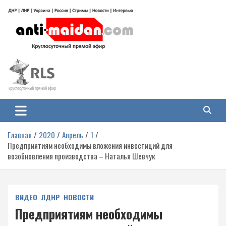
Перейти
к
содержимому
Антимайдан: Гражданская война
На сайте 'Антимайдан' вы найдете самые свежие новости и аналитику о
гражданской войне на Украине, включая события в Новороссии, ДНР,
на Украине
ЛНР и других регионах.
Главная
2020
Апрель
1
Предприятиям необходимы вложения инвестиций для
возобновления производства – Наталья Шевчук
ВИДЕО
ЛДНР
НОВОСТИ
Предприятиям необходимы