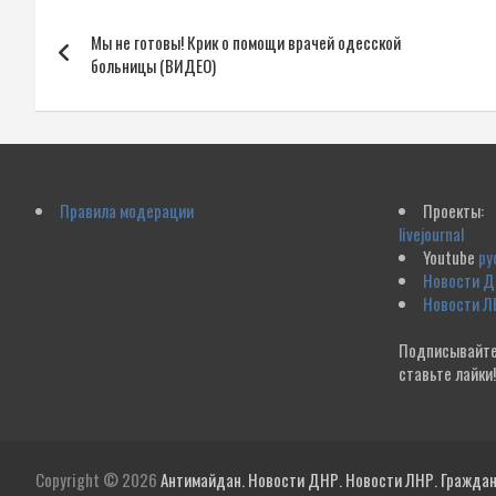
Навигация
Мы не готовы! Крик о помощи врачей одесской
по
больницы (ВИДЕО)
записям
Правила модерации
Проекты:
livejournal
Youtube
ру
Новости 
Новости Л
Подписывайте
ставьте лайки
Copyright © 2026
Антимайдан. Новости ДНР. Новости ЛНР. Гражданс