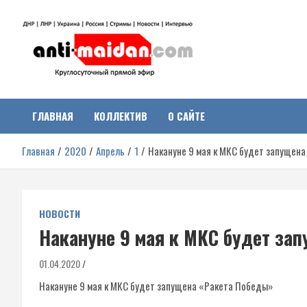
Перейти
к
содержимому
Антимайдан:
На сайте 'Антимайдан' вы найдете самые свежие новости и аналитик
о гражданской войне на Украине, включая события в Новороссии,
ДНР, ЛНР и других регионах.
ГЛАВНАЯ
КОЛЛЕКТИВ
О САЙТЕ
Гражданская война на
Главная
2020
Апрель
1
Накануне 9 мая к МКС будет запущен
Украине
НОВОСТИ
Накануне 9 мая к МКС будет за
01.04.2020
Накануне 9 мая к МКС будет запущена «Ракета Победы»