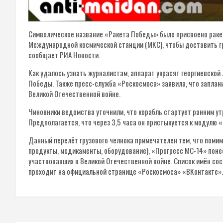
Символическое название «Ракета Победы» было присвоено ракет
Международной космической станции (МКС), чтобы доставить гру
сообщает РИА Новости.
Как удалось узнать журналистам, аппарат украсят георгиевской
Победы. Также пресс-служба «Роскосмоса» заявила, что запла
Великой Отечественной войне.
Чиновники ведомства уточнили, что корабль стартует ранним ут
Предполагается, что через 3,5 часа он пристыкуется к модулю 
Данный перелёт грузового челнока примечателен тем, что поми
продукты, медикаменты, оборудование), «Прогресс МС-14» понес
участвовавших в Великой Отечественной войне. Список имён сос
проходит на официальной странице «Роскосмоса» «ВКонтакте».