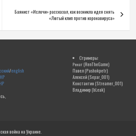
Баянист «Ислочи» рассказал, как возникла идея снять
«Лютый клип против коронавируса»
Стримеры:
(RenTheGame)
Ренат
сский
/
english
Павел
(Pashokpetr)
ДНР
Алексей
(Separ_001)
НР
Константин
(Streamer_001)
Владимир
(bLeak)
сь,
!
кая война на Украине.