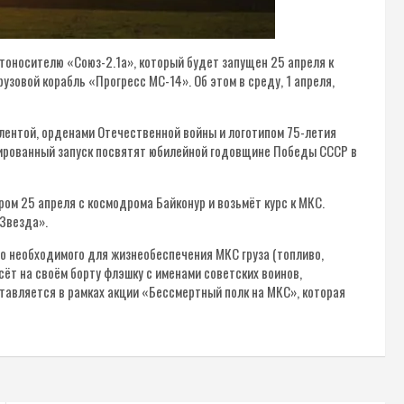
оносителю «Союз-2.1а», который будет запущен 25 апреля к
зовой корабль «Прогресс МС-14». Об этом в среду, 1 апреля,
 лентой, орденами Отечественной войны и логотипом 75-летия
нированный запуск посвятят юбилейной годовщине Победы СССР в
ром 25 апреля с космодрома Байконур и возьмёт курс к МКС.
«Звезда».
мо необходимого для жизнеобеспечения МКС груза (топливо,
ёт на своём борту флэшку с именами советских воинов,
тавляется в рамках акции «Бессмертный полк на МКС», которая