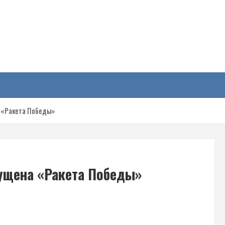
у
а «Ракета Победы»
пущена «Ракета Победы»