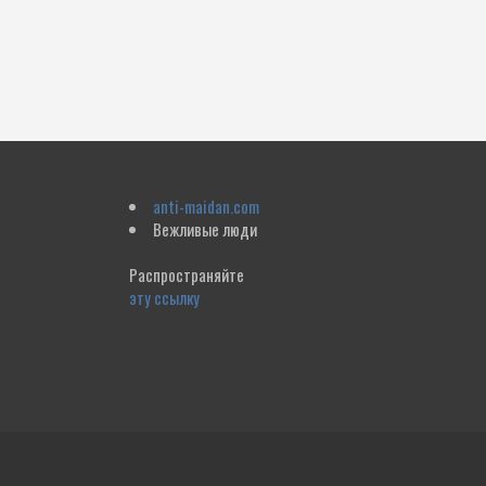
anti-maidan.com
Вежливые люди
Распространяйте
эту ссылку