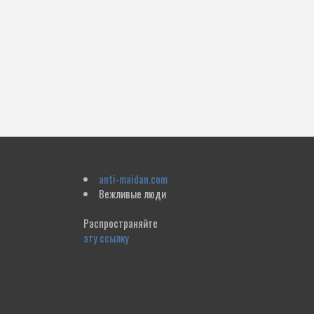
anti-maidan.com
Вежливые люди
Распространяйте
эту ссылку