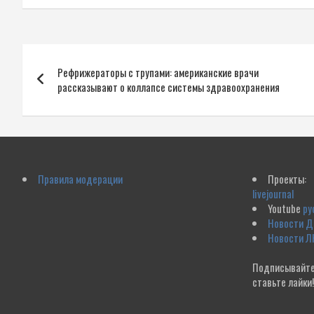
Навигация
Рефрижераторы с трупами: американские врачи
по
рассказывают о коллапсе системы здравоохранения
записям
Правила модерации
Проекты:
livejournal
Youtube
ру
Новости 
Новости Л
Подписывайте
ставьте лайки