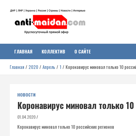
Перейти
к
содержимому
Антимайдан:
На сайте 'Антимайдан' вы найдете самые свежие новости и аналитик
о гражданской войне на Украине, включая события в Новороссии,
ДНР, ЛНР и других регионах.
ГЛАВНАЯ
КОЛЛЕКТИВ
О САЙТЕ
Гражданская война на
Главная
2020
Апрель
1
Коронавирус миновал только 10 росси
Украине
НОВОСТИ
Коронавирус миновал только 10
01.04.2020
Коронавирус миновал только 10 российских регионов