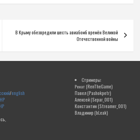
В Крыму обезвредили шесть авиабомб времён Великой
Отечественной войны
Стримеры:
(RenTheGame)
Ренат
сский
/
english
Павел
(Pashokpetr)
ДНР
Алексей
(Separ_001)
НР
Константин
(Streamer_001)
Владимир
(bLeak)
сь,
!