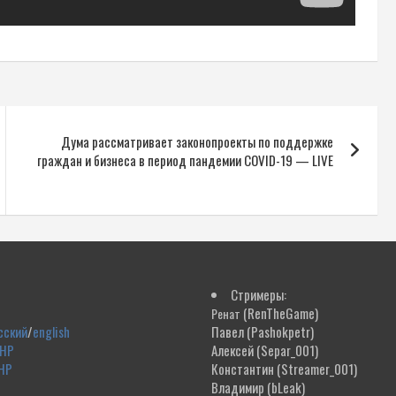
Дума рассматривает законопроекты по поддержке
граждан и бизнеса в период пандемии COVID-19 — LIVE
Стримеры:
(RenTheGame)
Ренат
сский
/
english
Павел
(Pashokpetr)
ДНР
Алексей
(Separ_001)
НР
Константин
(Streamer_001)
Владимир
(bLeak)