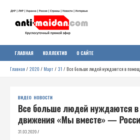
Перейти
к
содержимому
Антимайдан:
На сайте 'Антимайдан' вы найдете самые свежие новости и аналитик
о гражданской войне на Украине, включая события в Новороссии,
ДНР, ЛНР и других регионах.
ГЛАВНАЯ
КОЛЛЕКТИВ
О САЙТЕ
Гражданская война на
Главная
2020
Март
31
Все больше людей нуждаются в помощ
Украине
ВИДЕО
НОВОСТИ
Все больше людей нуждаются в
движения «Мы вместе» — Росси
31.03.2020