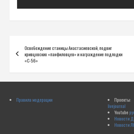
Навигация
Освобождение станицы Анастасиевской, подвиг
по
кривцовских «панфиловцев» и награждение подлодки
«С-56»
записям
Правила модерации
Проекты:
livejournal
Youtube
ру
Новости 
Новости Л