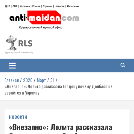
Перейти
к
содержимому
Антимайдан: Гражданская война
На сайте 'Антимайдан' вы найдете самые свежие новости и аналитику о
гражданской войне на Украине, включая события в Новороссии, ДНР,
на Украине
ЛНР и других регионах.
Главная
2020
Март
31
«Внезапно»: Лолита рассказала Гордону почему Донбасс не
вернётся в Украину
НОВОСТИ
«Внезапно»: Лолита рассказала