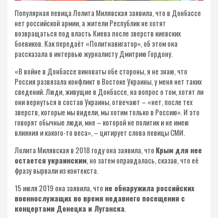
Популярная певица Лолита Милявская заявила, что в Донбассе
нет российской армии, а жители Республик не хотят
возвращаться под власть Киева после зверств киевских
боевиков. Как передаёт «Политнавигатор», об этом она
рассказала в интервью журналисту Дмитрию Гордону.
«В войне в Донбассе виноваты обе стороны, я не знаю, что
Россия развязала конфликт в Востоке Украины, у меня нет таких
сведений. Люди, живущие в Донбассе, на вопрос о том, хотят ли
они вернуться в состав Украины, отвечают – «нет, после тех
зверств, которые мы видели, мы хотим только в Россию». И это
говорят обычные люди, мне – которой не политик и не имею
влияния и какого-то веса», – цитирует слова певицы СМИ.
Лолита Милявская в 2018 году она заявила, что
Крым для нее
остается украинским
, но затем оправдалась, сказав, что её
фразу вырвали из контекста.
15 июля 2019 она заявила, что
не обнаружила российских
военнослужащих во время недавнего посещения с
концертами Донецка и Луганска
.