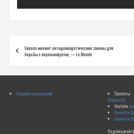
Навигация
Европа множит антидемократические законы для
по
борьбы с коронавирусом, — Le Monde
записям
Правила модерации
Проекты:
livejournal
Youtube
ру
Новости 
Новости Л
Подписывайте