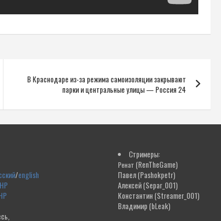
В Краснодаре из-за режима самоизоляции закрывают
парки и центральные улицы — Россия 24
Стримеры:
(RenTheGame)
Ренат
сский
/
english
Павел
(Pashokpetr)
ДНР
Алексей
(Separ_001)
НР
Константин
(Streamer_001)
Владимир
(bLeak)
сь,