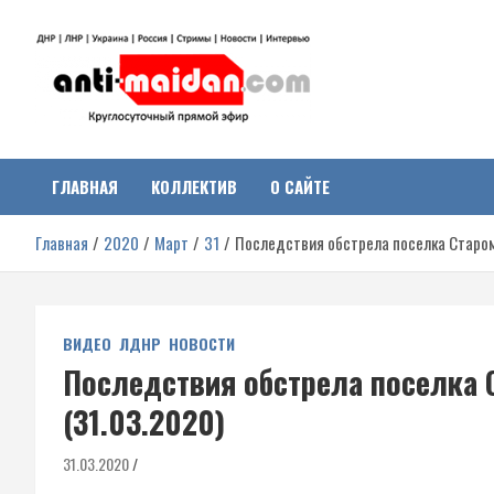
Перейти
к
содержимому
Антимайдан:
На сайте 'Антимайдан' вы найдете самые свежие новости и аналитик
о гражданской войне на Украине, включая события в Новороссии,
ДНР, ЛНР и других регионах.
ГЛАВНАЯ
КОЛЛЕКТИВ
О САЙТЕ
Гражданская война на
Главная
2020
Март
31
Последствия обстрела поселка Старом
Украине
ВИДЕО
ЛДНР
НОВОСТИ
Последствия обстрела поселка 
(31.03.2020)
31.03.2020