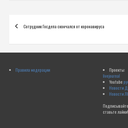
Навигация
Сотрудник Госдепа скончался от коронавируса
по
записям
Правила модерации
Проекты:
livejournal
Youtube
ру
Новости 
Новости Л
Подписывайте
ставьте лайки