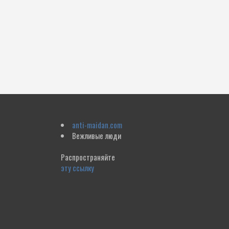
anti-maidan.com
Вежливые люди
Распространяйте
эту ссылку