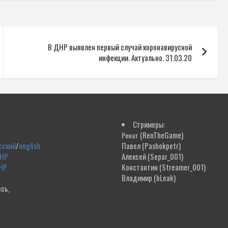
В ДНР выявлен первый случай коронавирусной
инфекции. Актуально. 31.03.20
Стримеры:
(RenTheGame)
Ренат
сский
/
english
Павел
(Pashokpetr)
ДНР
Алексей
(Separ_001)
НР
Константин
(Streamer_001)
Владимир
(bLeak)
сь,
!