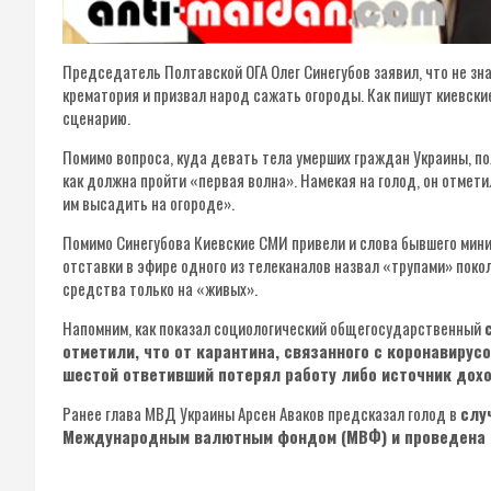
Председатель Полтавской ОГА Олег Синегубов заявил, что не знае
крематория и призвал народ сажать огороды. Как пишут киевски
сценарию.
Помимо вопроса, куда девать тела умерших граждан Украины, пол
как должна пройти «первая волна». Намекая на голод, он отметил
им высадить на огороде».
Помимо Синегубова Киевские СМИ привели и слова бывшего мини
отставки в эфире одного из телеканалов назвал «трупами» поко
средства только на «живых».
Напомним, как показал социологический общегосударственный
отметили, что от карантина, связанного с коронавирус
шестой ответивший потерял работу либо источник дох
Ранее глава МВД Украины Арсен Аваков предсказал голод в
слу
Международным валютным фондом (МВФ) и проведена 