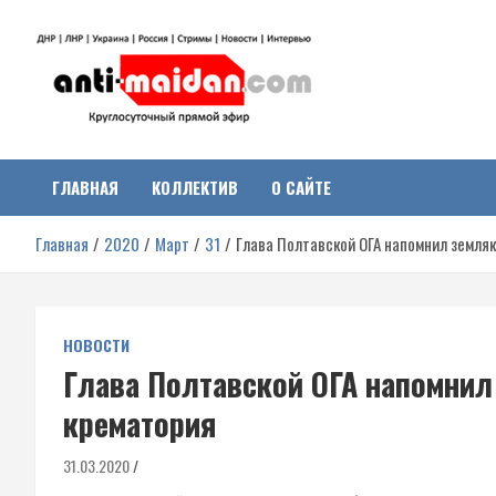
Перейти
к
содержимому
Антимайдан:
На сайте 'Антимайдан' вы найдете самые свежие новости и аналитик
о гражданской войне на Украине, включая события в Новороссии,
ДНР, ЛНР и других регионах.
ГЛАВНАЯ
КОЛЛЕКТИВ
О САЙТЕ
Гражданская война на
Главная
2020
Март
31
Глава Полтавской ОГА напомнил земля
Украине
НОВОСТИ
Глава Полтавской ОГА напомнил
крематория
31.03.2020