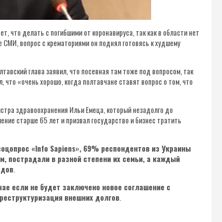
т, что делать с погибшими от коронавируса, так как в области нет
е СМИ, вопрос с крематориями он поднял готовясь к худшему
тавский глава заявил, что посевная там тоже под вопросом, так
, что «очень хорошо, когда полтавчане ставят вопрос о том, что
стра здравоохранения Ильи Емеца, который незадолго до
ление старше 65 лет и призвал государство и бизнес тратить
соцопрос «Info Sapiens», 69% респондентов из Украины
ом, пострадали в разной степени их семьи, а каждый
одов
.
чае если не будет заключено новое соглашение с
реструктуризация внешних долгов
.