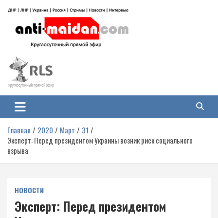
Перейти
к
содержимому
Антимайдан: Гражданская война
На сайте 'Антимайдан' вы найдете самые свежие новости и аналитику о
гражданской войне на Украине, включая события в Новороссии, ДНР,
на Украине
ЛНР и других регионах.
Главная
2020
Март
31
Эксперт: Перед президентом Украины возник риск социального
взрыва
НОВОСТИ
Эксперт: Перед президентом