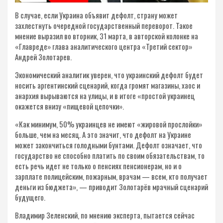
В случае, если Украина объявит дефолт, страну может
захлестнуть очередной государственный переворот. Такое
мнение выразил во вторник, 31 марта, в авторской колонке на
«Главреде» глава аналитического центра «Третий сектор»
Андрей Золотарев.
Экономический аналитик уверен, что украинский дефолт будет
носить аргентинский сценарий, когда громят магазины, хаос и
анархия вырываются на улицы, и в итоге «простой украинец
окажется внизу «пищевой цепочки».
«Как минимум, 50% украинцев не имеют «жировой прослойки»
больше, чем на месяц. А это значит, что дефолт на Украине
может закончиться голодными бунтами. Дефолт означает, что
государство не способно платить по своим обязательствам, то
есть речь идет не только о пенсиях пенсионерам, но и о
зарплате полицейским, пожарным, врачам — всем, кто получает
деньги из бюджета», — приводит Золотарёв мрачный сценарий
будущего.
Владимир Зеленский, по мнению эксперта, пытается сейчас