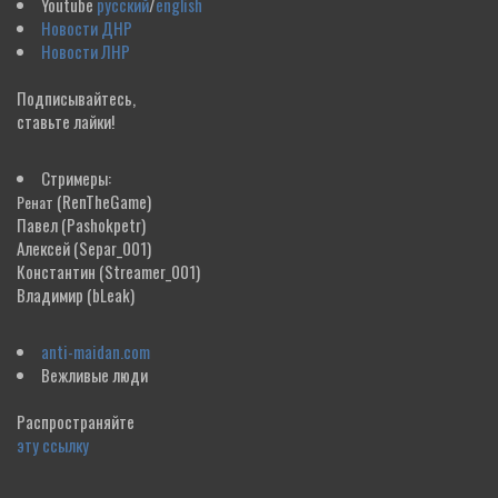
Youtube
русский
/
english
Новости ДНР
Новости ЛНР
Подписывайтесь,
ставьте лайки!
Стримеры:
(RenTheGame)
Ренат
Павел
(Pashokpetr)
Алексей
(Separ_001)
Константин
(Streamer_001)
Владимир
(bLeak)
anti-maidan.com
Вежливые люди
Распространяйте
эту ссылку