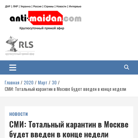
Перейти
к
содержимому
Антимайдан: Гражданская война
На сайте 'Антимайдан' вы найдете самые свежие новости и аналитику о
гражданской войне на Украине, включая события в Новороссии, ДНР,
на Украине
ЛНР и других регионах.
Главная
2020
Март
30
СМИ: Тотальный карантин в Москве будет введен в конце недели
НОВОСТИ
СМИ: Тотальный карантин в Москве
будет введен в конце недели