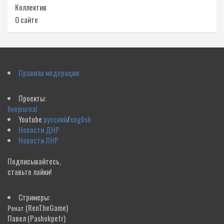
Коллектив
О сайте
Правила модерации
Проекты:
livejournal
Youtube
русский
/
english
Новости ДНР
Новости ЛНР
Подписывайтесь,
ставьте лайки!
Стримеры:
(RenTheGame)
Ренат
Павел
(Pashokpetr)