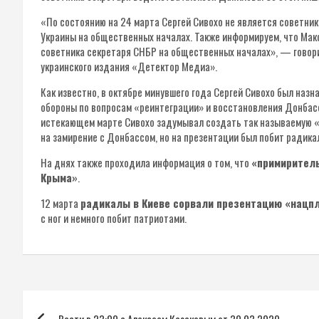
«По состоянию на 24 марта Сергей Сивохо не является советни
Украины на общественных началах. Также информируем, что Мак
советника секретаря СНБР на общественных началах», — говори
украинского издания «Детектор Медиа».
Как известно, в октябре минувшего года Сергей Сивохо был наз
обороны по вопросам «реинтеграции» и восстановления Донбасс
истекающем марте Сивохо задумывал создать так называемую 
на замирение с Донбассом, но на презентации был побит радика
На днях также проходила информация о том, что
«примиритель
Крыма»
.
12 марта
радикалы в Киеве сорвали презентацию «нацп
с ног и немного побит патриотами.
Навигация