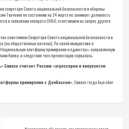
ком секретаря Совета национальной безопасности и обороны
сим Ткаченко по состоянию на 24 марта не занимает должность
тся в заявлении аппарата СНБО, ответившем на запрос другого
начен советником Секретаря Совета национальной безопасности и
а (на общественных началах). По своей инициативе в
«Национальную платформу примирения и единства», направленную
лами Киева, в следствие чего презентация сорвалась.
» Сивохо считает Россию «агрессором и оккупантом
латформы примирения с Донбассом»
, Сивохо тогда был сбит