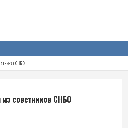
у
ветников СНБО
 из советников СНБО