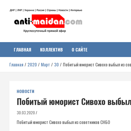
Перейти
к
содержимому
Антимайдан:
На сайте 'Антимайдан' вы найдете самые свежие новости и аналитик
о гражданской войне на Украине, включая события в Новороссии,
ДНР, ЛНР и других регионах.
ГЛАВНАЯ
КОЛЛЕКТИВ
О САЙТЕ
Гражданская война на
Главная
2020
Март
30
Побитый юморист Сивохо выбыл из со
Украине
НОВОСТИ
Побитый юморист Сивохо выбыл
30.03.2020
Побитый юморист Сивохо выбыл из советников СНБО