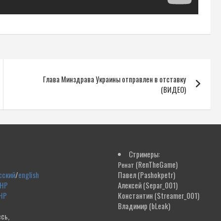
Глава Минздрава Украины отправлен в отставку
(ВИДЕО)
Стримеры:
(RenTheGame)
Ренат
сский
/
english
Павел
(Pashokpetr)
ДНР
Алексей
(Separ_001)
НР
Константин
(Streamer_001)
Владимир
(bLeak)
сь,