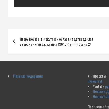
Навигация
Игорь Кобзев: в Иркутской области подтвердился
по
второй случай заражения COVID-19 — Россия 24
записям
Правила модерации
Проекты:
livejournal
Youtube
ру
Новости 
Новости Л
Подписывайте