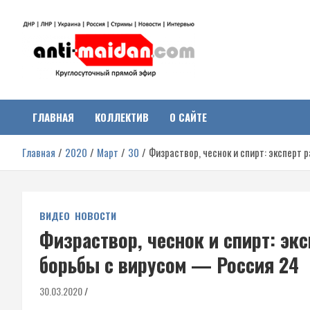
Перейти
к
содержимому
Антимайдан:
На сайте 'Антимайдан' вы найдете самые свежие новости и аналитик
о гражданской войне на Украине, включая события в Новороссии,
ДНР, ЛНР и других регионах.
ГЛАВНАЯ
КОЛЛЕКТИВ
О САЙТЕ
Гражданская война на
Главная
2020
Март
30
Физраствор, чеснок и спирт: эксперт 
Украине
ВИДЕО
НОВОСТИ
Физраствор, чеснок и спирт: эк
борьбы с вирусом — Россия 24
30.03.2020