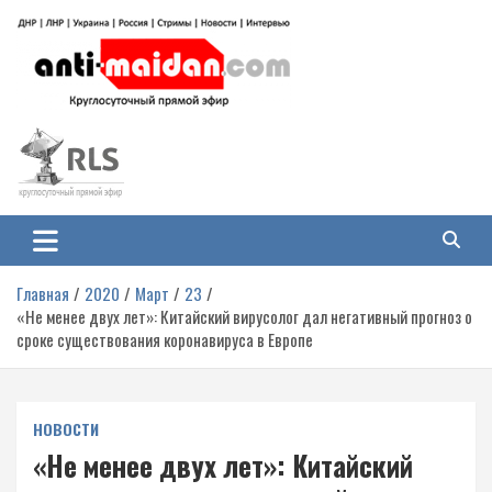
Перейти
к
содержимому
Антимайдан: Гражданская война
На сайте 'Антимайдан' вы найдете самые свежие новости и аналитику о
гражданской войне на Украине, включая события в Новороссии, ДНР,
на Украине
ЛНР и других регионах.
Главная
2020
Март
23
«Не менее двух лет»: Китайский вирусолог дал негативный прогноз о
сроке существования коронавируса в Европе
НОВОСТИ
«Не менее двух лет»: Китайский