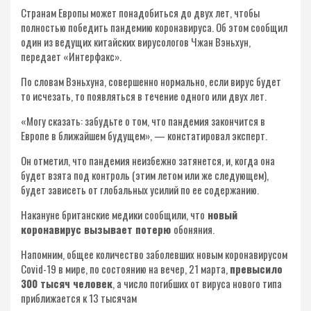
Странам Европы может понадобиться до двух лет, чтобы
полностью победить пандемию коронавируса. Об этом сообщил
один из ведущих китайских вирусологов Чжан Вэньхун,
передает «Интерфакс».
По словам Вэньхуна, совершенно нормально, если вирус будет
то исчезать, то появляться в течение одного или двух лет.
«Могу сказать: забудьте о том, что пандемия закончится в
Европе в ближайшем будущем», — констатировал эксперт.
Он отметил, что пандемия неизбежно затянется, и, когда она
будет взята под контроль (этим летом или же следующем),
будет зависеть от глобальных усилий по ее содержанию.
Накануне британские медики сообщили, что
новый
коронавирус вызывает потерю
обоняния.
Напомним, общее количество заболевших новым коронавирусом
Сovid-19 в мире, по состоянию на вечер, 21 марта,
превысило
300 тысяч человек
, а число погибших от вируса нового типа
приближается к 13 тысячам