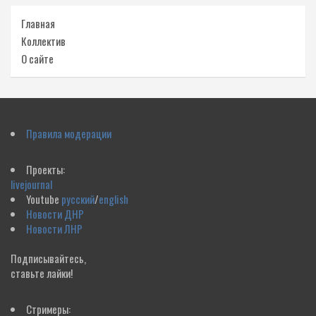
Главная
Коллектив
О сайте
Правила модерации
Проекты:
livejournal
Youtube
русский
/
english
Новости ДНР
Новости ЛНР
Подписывайтесь,
ставьте лайки!
Стримеры: