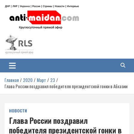
Перейти
к
содержимому
Антимайдан: Гражданская война
На сайте 'Антимайдан' вы найдете самые свежие новости и аналитику о
гражданской войне на Украине, включая события в Новороссии, ДНР,
на Украине
ЛНР и других регионах.
Главная
2020
Март
23
Глава России поздравил победителя президентской гонки в Абхазии
НОВОСТИ
Глава России поздравил
победителя президентской гонки в