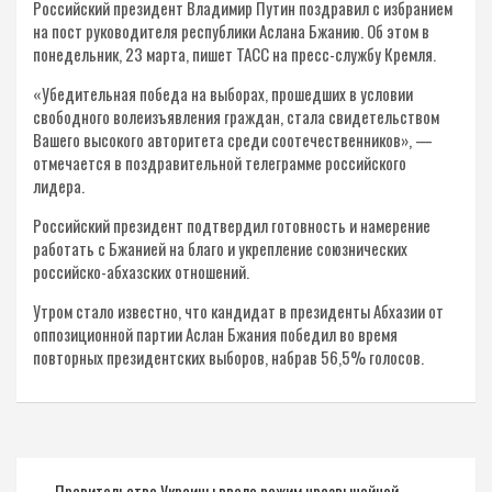
Российский президент Владимир Путин поздравил с избранием
на пост руководителя республики Аслана Бжанию. Об этом в
понедельник, 23 марта, пишет ТАСС на пресс-службу Кремля.
«Убедительная победа на выборах, прошедших в условии
свободного волеизъявления граждан, стала свидетельством
Вашего высокого авторитета среди соотечественников», —
отмечается в поздравительной телеграмме российского
лидера.
Российский президент подтвердил готовность и намерение
работать с Бжанией на благо и укрепление союзнических
российско-абхазских отношений.
Утром стало известно, что кандидат в президенты Абхазии от
оппозиционной партии Аслан Бжания победил во время
повторных президентских выборов, набрав 56,5% голосов.
Навигация
Правительство Украины ввело режим чрезвычайной