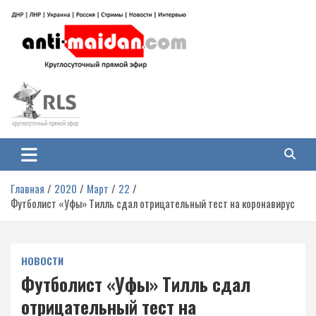
Перейти
к
содержимому
Антимайдан: Гражданская война
На сайте 'Антимайдан' вы найдете самые свежие новости и аналитику о
гражданской войне на Украине, включая события в Новороссии, ДНР,
на Украине
ЛНР и других регионах.
Главная
2020
Март
22
Футболист «Уфы» Тилль сдал отрицательный тест на коронавирус
НОВОСТИ
Футболист «Уфы» Тилль сдал
отрицательный тест на