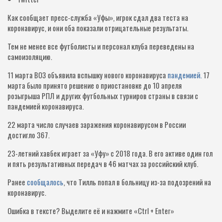
Как сообщает пресс-служба «Уфы», игрок сдал два теста на
коронавирус, и они оба показали отрицательные результаты.
Тем не менее все футболисты и персонал клуба переведены на
самоизоляцию.
11 марта ВОЗ объявила вспышку нового коронавируса
пандемией.
17
марта было принято решение о приостановке до 10 апреля
розыгрыша РПЛ и других футбольных турниров страны в связи с
пандемией коронавируса.
22 марта число случаев заражения коронавирусом в России
достигло 367.
23-летний хавбек играет за «Уфу» с 2018 года. В его активе один гол
и пять результативных передач в 46 матчах за российский клуб.
Ранее
сообщалось
, что Тилль попал в больницу из-за подозрений на
коронавирус.
Ошибка в тексте?
Выделите её и нажмите «Ctrl + Enter»