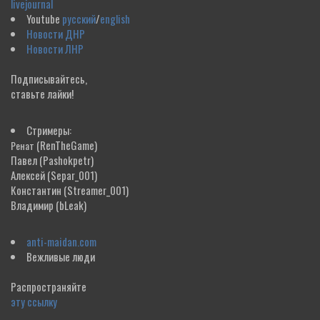
livejournal
Youtube
русский
/
english
Новости ДНР
Новости ЛНР
Подписывайтесь,
ставьте лайки!
Стримеры:
(RenTheGame)
Ренат
Павел
(Pashokpetr)
Алексей
(Separ_001)
Константин
(Streamer_001)
Владимир
(bLeak)
anti-maidan.com
Вежливые люди
Распространяйте
эту ссылку