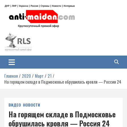
Перейти
к
содержимому
Антимайдан: Гражданская война
На сайте 'Антимайдан' вы найдете самые свежие новости и аналитику о
гражданской войне на Украине, включая события в Новороссии, ДНР,
на Украине
ЛНР и других регионах.
Главная
2020
Март
21
На горящем складе в Подмосковье обрушилась кровля — Россия 24
ВИДЕО
НОВОСТИ
На горящем складе в Подмосковье
обрушилась кровля — Россия 24