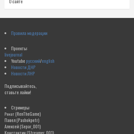
О сайте
Правила модерации
Проекты:
livejournal
Youtube
русский
/
english
Новости ДНР
Новости ЛНР
Подписывайтесь,
ставьте лайки!
Стримеры:
(RenTheGame)
Ренат
Павел
(Pashokpetr)
Алексей
(Separ_001)
Константин
(Streamer_001)